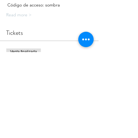
 Código de acceso: sombra 
Read more >
Tickets
Venta finalizada
Tipo de entrada
Wednesday Watch Party
Precio
0,00 US$
Share this Event