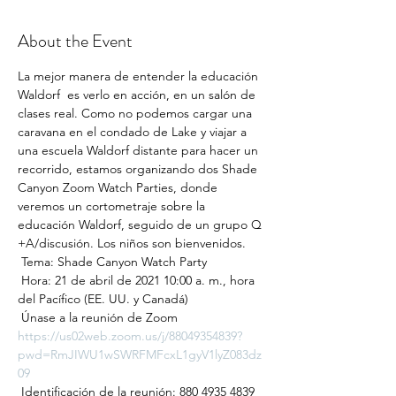
About the Event
La mejor manera de entender la educación 
Waldorf  es verlo en acción, en un salón de 
clases real. Como no podemos cargar una 
caravana en el condado de Lake y viajar a 
una escuela Waldorf distante para hacer un 
recorrido, estamos organizando dos Shade 
Canyon Zoom Watch Parties, donde 
veremos un cortometraje sobre la 
educación Waldorf, seguido de un grupo Q 
+A/discusión. Los niños son bienvenidos. 
 Tema: Shade Canyon Watch Party 
 Hora: 21 de abril de 2021 10:00 a. m., hora 
del Pacífico (EE. UU. y Canadá) 
 Únase a la reunión de Zoom 
https://us02web.zoom.us/j/88049354839?
pwd=RmJIWU1wSWRFMFcxL1gyV1lyZ083dz
09
 Identificación de la reunión: 880 4935 4839 