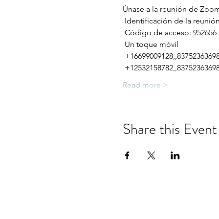
Únase a la reunión de Zoom
 Identificación de la reunió
 Código de acceso: 952656
 Un toque móvil
 +16699009128,,83752363698#
 +12532158782,,83752363698
Read more >
Share this Event