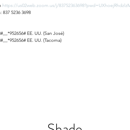
 
https://us02web.zoom.us/j/83752363698?pwd=UXhoejRhdz
n: 837 5236 3698
,,,,*952656# EE. UU. (San José)
#,,,,*952656# EE. UU. (Tacoma)
Shade